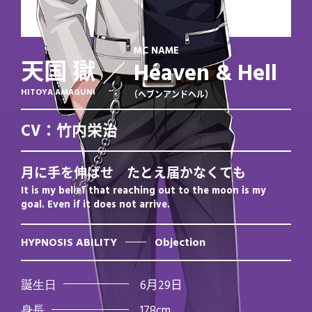
MC NAME
天国 獄
Heaven & Hell
HITOYA AMAGUNI
（ヘブンアンドヘル）
CV：竹内栄治
月に手を伸ばせ たとえ届かなくても
It is my belief that reaching out to the moon is my
goal. Even if it does not arrive.
HYPNOSIS ABILITY
Objection
誕⽣⽇
6月29日
⾝⻑
178cm